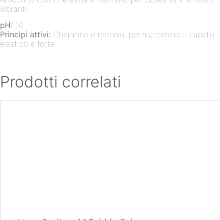
vibranti.
pH:
10
Principi attivi:
Cheratina e retinolo, per mantenere il capello
elastico e forte
Prodotti correlati