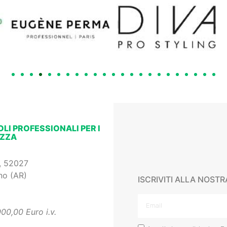
LI PROFESSIONALI PER I
EZZA
1, 52027
no (AR)
ISCRIVITI ALLA NOST
00,00 Euro i.v.