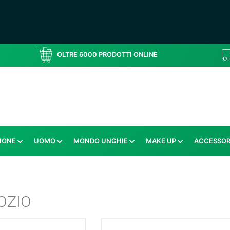
OLTRE 6000 PRODOTTI ONLINE
IONE
UOMO
MONDO UNGHIE
MAKE UP
ACCESSOR
OZIO