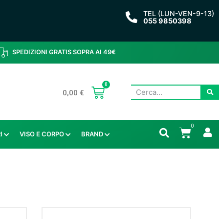
TEL (LUN-VEN-9-13)
055 9850398
SPEDIZIONI GRATIS SOPRA AI 49€
0
0,00
€
0
I
VISO E CORPO
BRAND