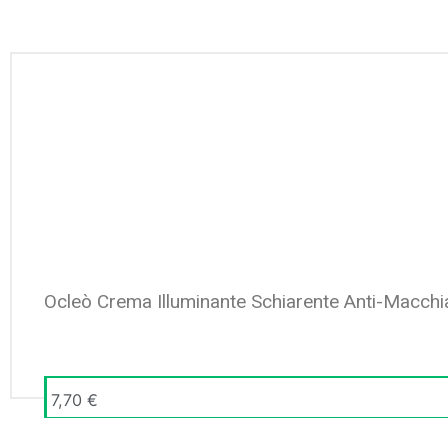
Ocleò Crema Illuminante Schiarente Anti-Macchi
7,70
€