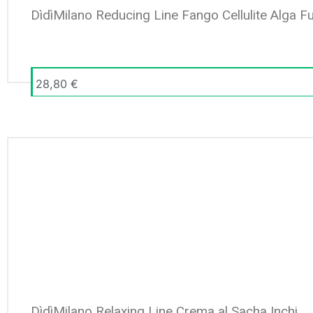
DìdìMilano Reducing Line Fango Cellulite Alga F
28,80
€
DìdìMilano Relaxing Line Crema al Sacha Inchi