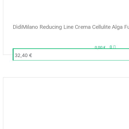
DìdìMilano Reducing Line Crema Cellulite Alga F
0
0,00
€
32,40
€