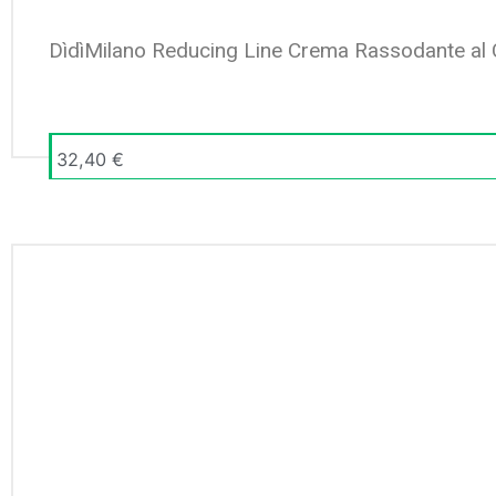
DìdìMilano Reducing Line Crema Rassodante al C
32,40
€