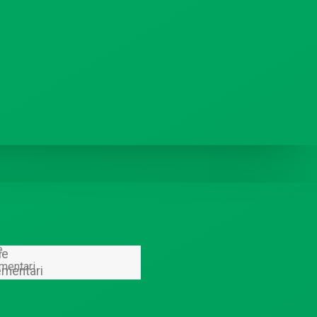
e
ie
mentari
ementari