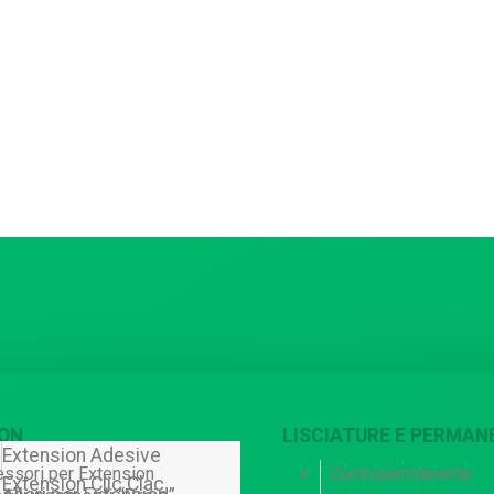
ON
LISCIATURE E PERMAN
Extension Adesive
ssori per Extension
Contropermanente
Extension Clic Clac