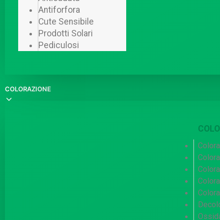
Antiforfora
Cute Sensibile
Prodotti Solari
Pediculosi
COLORAZIONE
COLO
Color
Colora
Color
Colora
Color
Decolo
Ossida