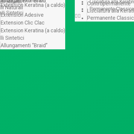
ssori per Extension
Allungamenti “Braid”
lli Naturali
Lisciatura alla Kerati
Contropermanente
Extension Keratina (a caldo)
li Naturali
Permanente Classica
Lisciatura alla Kerat
lli Sintetici
Extension Adesive
Permanente Classi
Extension Clic Clac
Extension Keratina (a caldo)
li Sintetici
Allungamenti “Braid”