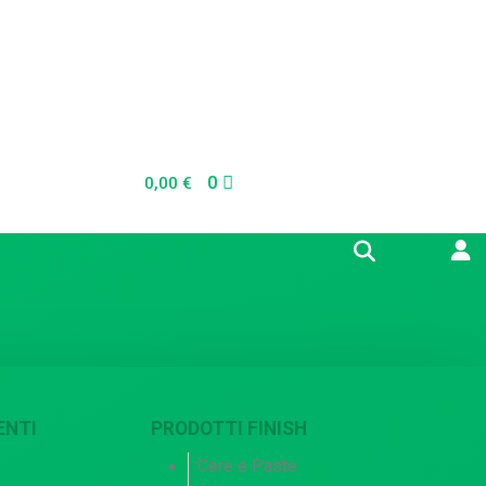
0
0,00
€
ENTI
PRODOTTI FINISH
Cere e Paste