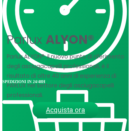
Parlux
ALYON®
Parlux ALYON®: il nuovo punto di riferimento
degli asciugacapelli professionali, è il
risultato di oltre 40 anni di esperienza di
SPEDIZIONI IN 24/48H
PARLUX nel settore degli asciugacapelli
professionali.
Acquista ora