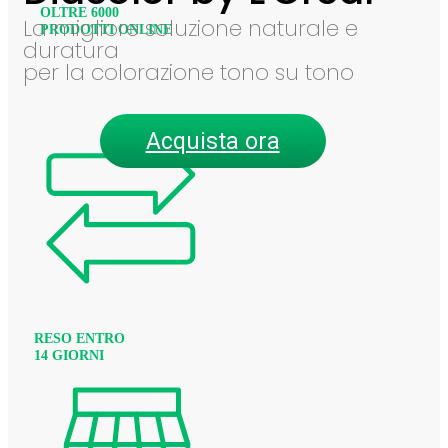
OLTRE 6000
La migliore soluzione naturale e
PRODOTTI ONLINE
duratura
per la colorazione tono su tono
Acquista ora
RESO ENTRO
14 GIORNI