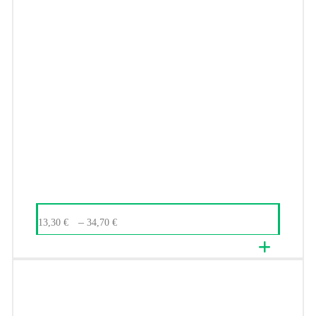
–
13,30
€
34,70
€