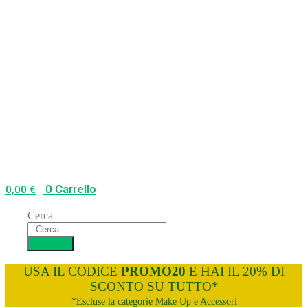
0
Carrello
0,00
€
Cerca
Cerca
USA IL CODICE
PROMO20
E HAI IL 20% DI
SCONTO SU TUTTO*
*Escluse la categorie Make Up e Accessori