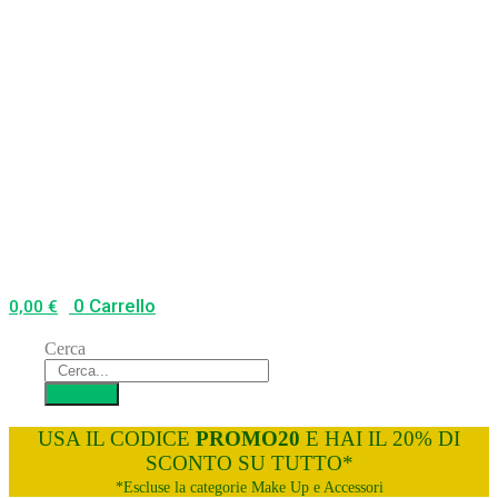
0
Carrello
0,00
€
Cerca
Cerca
USA IL CODICE
PROMO20
E HAI IL 20% DI
SCONTO SU TUTTO*
*Escluse la categorie Make Up e Accessori