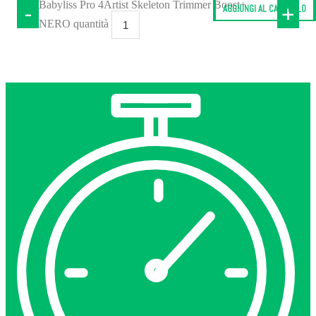
Babyliss Pro 4Artist Skeleton Trimmer Boost+
-
+
AGGIUNGI AL CARRELLO
NERO quantità