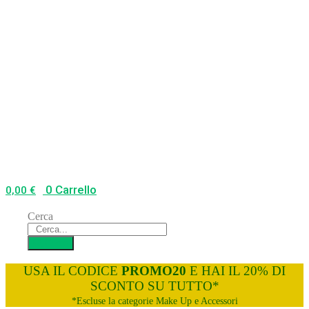
0
Carrello
0,00
€
Cerca
Cerca
USA IL CODICE
PROMO20
E HAI IL 20% DI
SCONTO SU TUTTO*
*Escluse la categorie Make Up e Accessori