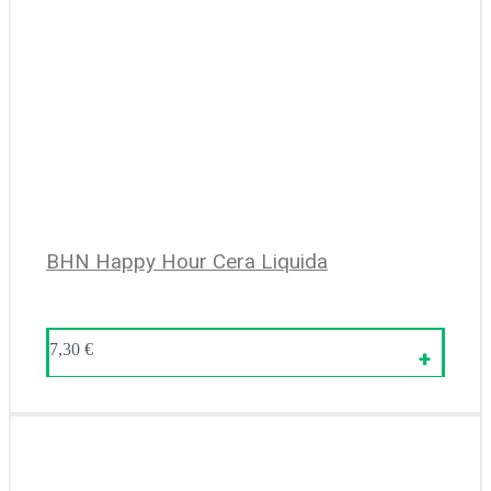
BHN Happy Hour Cera Liquida
7,30
€