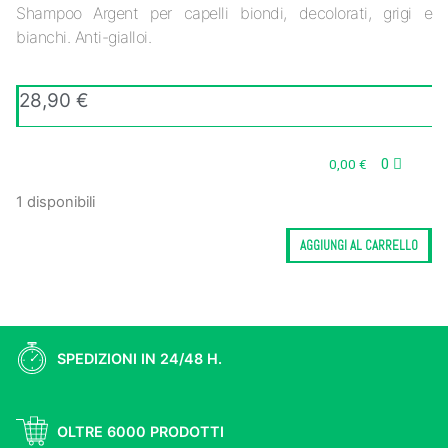
Shampoo Argent per capelli biondi, decolorati, grigi e
bianchi. Anti-gialloi.
28,90
€
0
0,00
€
1 disponibili
AGGIUNGI AL CARRELLO
SPEDIZIONI IN 24/48 H.
OLTRE 6000 PRODOTTI