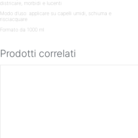
districare, morbidi e lucenti
Modo d’uso: applicare su capelli umidi, schiuma e
risciacquare
Formato da 1000 ml
Prodotti correlati