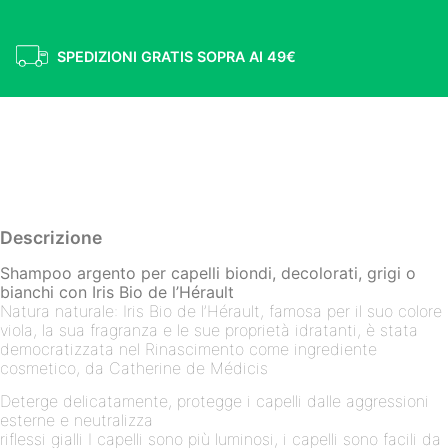
SPEDIZIONI GRATIS SOPRA AI 49€
SPEDIZIONI GRATIS SOPRA AI 49€
Descrizione
Shampoo argento per capelli biondi, decolorati, grigi o
bianchi con Iris Bio de l’Hérault
Natura naturale: Iris Bio de l’Hérault, famosa per il suo colore
viola, la sua fragranza e le sue proprietà idratanti, è stata
democratizzata nel Rinascimento come ingrediente
cosmetico, da Catherine de Médicis
Deterge delicatamente, protegge i capelli dalle aggressioni
esterne e neutralizza
riflessi gialli I capelli sono più luminosi, i capelli sono facili da