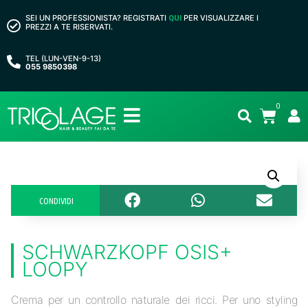
SEI UN PROFESSIONISTA? REGISTRATI
PER VISUALIZZARE I
QUI
PREZZI A TE RISERVATI.
TEL (LUN-VEN-9-13)
055 9850398
0
CONDIVIDI
SCHWARZKOPF OSIS+
LOOPY
Crema per un controllo naturale dei ricci. Per uno styling