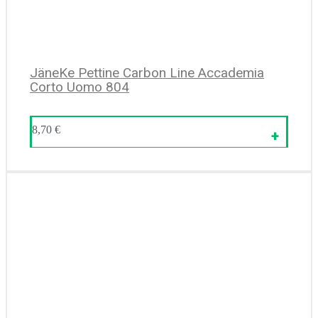
JäneKe Pettine Carbon Line Accademia
Corto Uomo 804
8,70
€