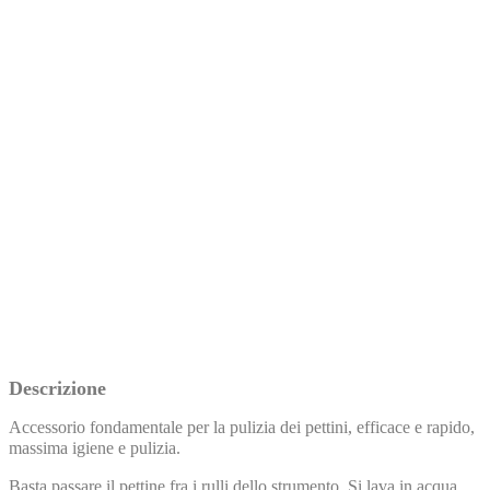
SPEDIZIONI GRATIS SOPRA AI 49€
Descrizione
Accessorio fondamentale per la pulizia dei pettini, efficace e rapido,
massima igiene e pulizia.
Basta passare il pettine fra i rulli dello strumento. Si lava in acqua