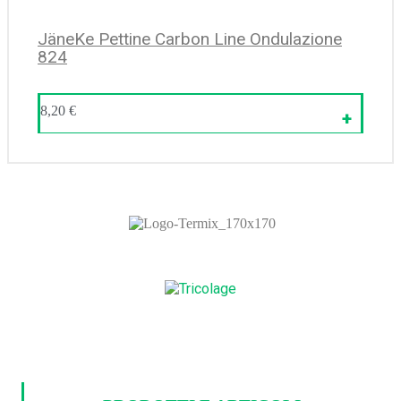
JäneKe Pettine Carbon Line Ondulazione
824
8,20
€