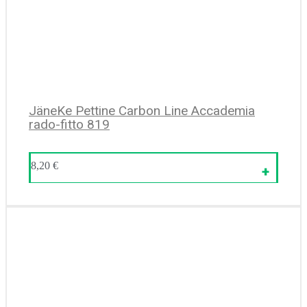
JäneKe Pettine Carbon Line Accademia
rado-fitto 819
8,20
€