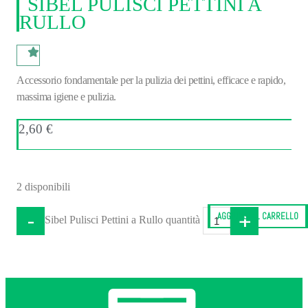
SIBEL PULISCI PETTINI A
RULLO
Accessorio fondamentale per la pulizia dei pettini, efficace e rapido,
massima igiene e pulizia.
2,60
€
2 disponibili
-
+
AGGIUNGI AL CARRELLO
Sibel Pulisci Pettini a Rullo quantità