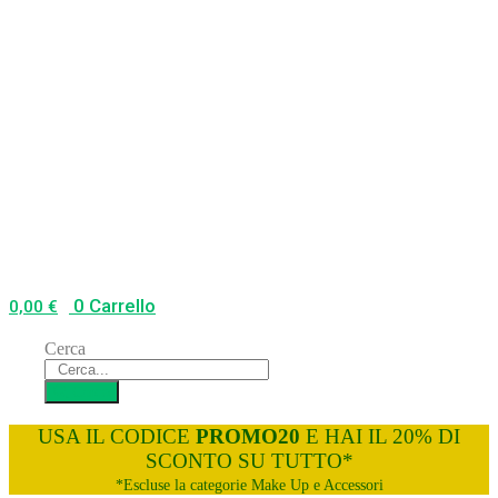
0
Carrello
0,00
€
Cerca
Cerca
USA IL CODICE
PROMO20
E HAI IL 20% DI
SCONTO SU TUTTO*
*Escluse la categorie Make Up e Accessori